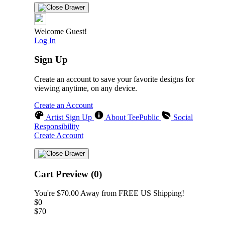
Welcome Guest!
Log In
Sign Up
Create an account to save your favorite designs for
viewing anytime, on any device.
Create an Account
Artist Sign Up
About TeePublic
Social
Responsibility
Create Account
Cart Preview (0)
You're
$70.00
Away from
FREE US Shipping!
$0
$70