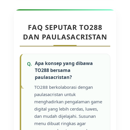
FAQ SEPUTAR TO288
DAN PAULASACRISTAN
Apa konsep yang dibawa
TO288 bersama
paulasacristan?
TO288 berkolaborasi dengan
paulasacristan untuk
menghadirkan pengalaman game
digital yang lebih cerdas, luwes,
dan mudah dijelajahi. Susunan
menu dibuat ringkas agar