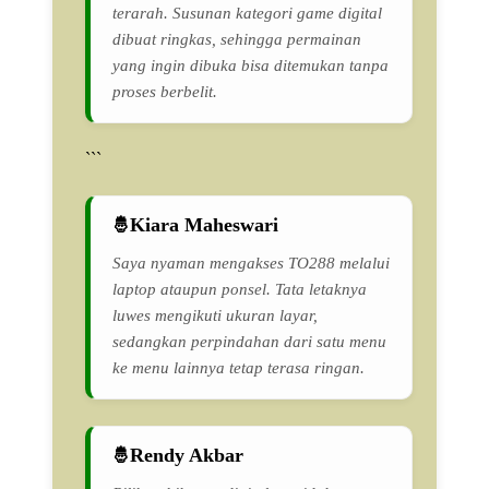
terarah. Susunan kategori game digital
dibuat ringkas, sehingga permainan
yang ingin dibuka bisa ditemukan tanpa
proses berbelit.
```
Kiara Maheswari
Saya nyaman mengakses TO288 melalui
laptop ataupun ponsel. Tata letaknya
luwes mengikuti ukuran layar,
sedangkan perpindahan dari satu menu
ke menu lainnya tetap terasa ringan.
Rendy Akbar