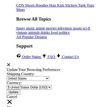
GDS
Shorts
Hoodies
Hats
Kids
Stickers
Tank Tops
Mugs
Browse All Topics
funny
music
anime
movies
television
sports
sci-fi
vintage
animals
drinks
food
politics
All Popular Designs
Support
Order Status
FAQ
Contact Us
Update Your Browsing Preferences
Shipping Country:
Currency:
Cancel