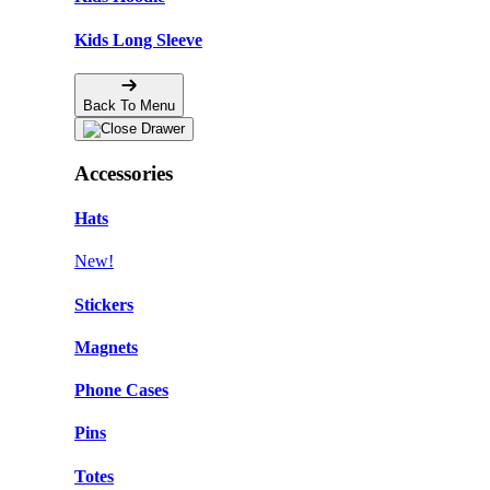
Kids Long Sleeve
Back To Menu
Accessories
Hats
New!
Stickers
Magnets
Phone Cases
Pins
Totes