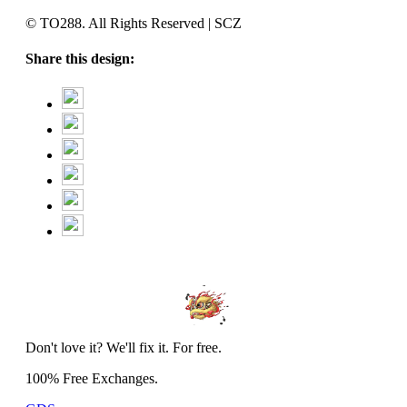
©
TO288. All Rights Reserved | SCZ
Share this design:
Don't love it? We'll fix it. For free.
100% Free Exchanges.