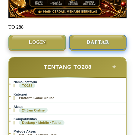
TO 288
LOGIN
DAFTAR
TENTANG TO288
Nama Platform
TO288
Kategori
Platform Game Online
Akses
24 Jam Online
Kompatibilitas
Desktop • Mobile • Tablet
Metode Akses
Browser • Android • iOS